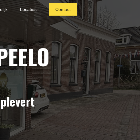
lijk
Locaties
Contact
PEELO
oplevert