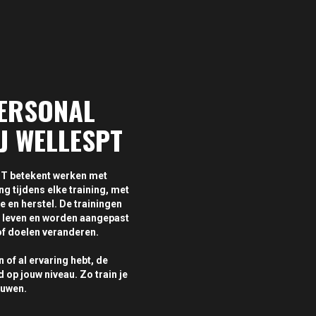
PERSONAL
IJ WELLESPT
sPT betekent werken met
ng tijdens elke training, met
e en herstel. De trainingen
s leven en worden aangepast
of doelen veranderen.
n of al ervaring hebt, de
op jouw niveau. Zo train je
ouwen.